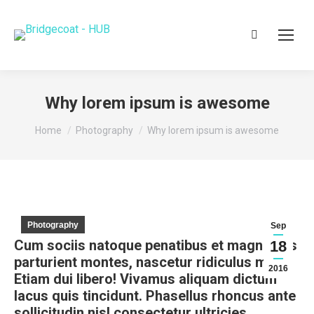
Search:
Why lorem ipsum is awesome
You are here:
Home
Photography
Why lorem ipsum is awesome
Photography
Sep
Cum sociis natoque penatibus et magnis dis
18
parturient montes, nascetur ridiculus mus.
2016
Etiam dui libero! Vivamus aliquam dictum
lacus quis tincidunt. Phasellus rhoncus ante
sollicitudin nisl consectetur ultricies.