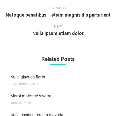
Post
navigation
PREVIOUS
Natoque penatibus – etiam magnis dis parturient
Previous
post:
NEXT
Nulla ipsum etiam dolor
Next
post:
Related Posts
Nulla glavrida floris
September 4, 2016
Morbi molestie viverra
June 20, 2016
Nulla tincidunt ipsum glavrida